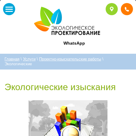
WhatsApp
Главная
\
Услуги
\
Проектно-изыскательские работы
\
Экологические
Экологические изыскания